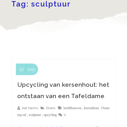
Tag:
sculptuur
12
sep
Upcycling van kersenhout: het
ontstaan van een Tafeldame
Aat Harms
Divers
beeldhouwen
,
kersenhout
,
Osmo
0
top-oil
,
sculptuur
,
upcycling