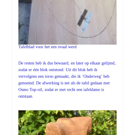
Tafelblad voor het een ovaal werd
De resten heb ik dus bewaard, en later op elkaar gelijmd,
zodat er één blok ontstond. Uit dit blok heb ik
vervolgens een torso gemaakt, die ik ‘Onderweg’ heb
genoemd. De afwerking is net als de tafel gedaan met
Osmo Top-oil, zodat er met recht een tafeldame is
ontstaan.