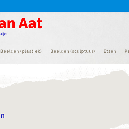
an Aat
erijen
Beelden (plastiek)
Beelden (sculptuur)
Etsen
P
en