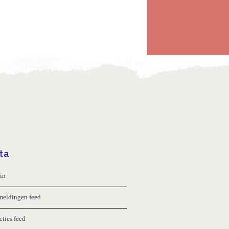
ta
in
meldingen feed
cties feed