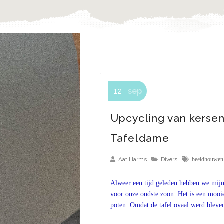
12
sep
Upcycling van kersen
Tafeldame
Aat Harms
Divers
beeldhouwen
Alweer een tijd geleden hebben we mijn
voor onze oudste zoon. Het is een mooi
poten. Omdat de tafel ovaal werd bleven