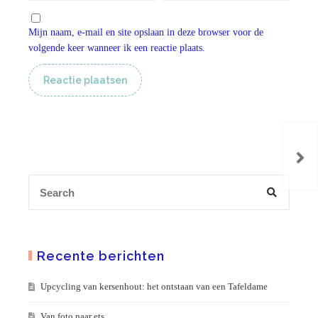
Mijn naam, e-mail en site opslaan in deze browser voor de
volgende keer wanneer ik een reactie plaats.
Eerb
Kap
Recente berichten
Upcycling van kersenhout: het ontstaan van een Tafeldame
Van foto naar ets